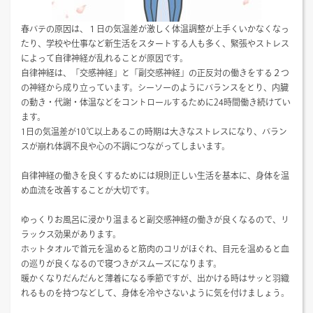
春バテの原因は、１日の気温差が激しく体温調整が上手くいかなくなっ
たり、学校や仕事など新生活をスタートする人も多く、緊張やストレス
によって自律神経が乱れることが原因です。
自律神経は、「交感神経」と「副交感神経」の正反対の働きをする２つ
の神経から成り立っています。シーソーのようにバランスをとり、内臓
の動き・代謝・体温などをコントロールするために24時間働き続けてい
ます。
1日の気温差が10℃以上あるこの時期は大きなストレスになり、バラン
スが崩れ体調不良や心の不調につながってしまいます。
自律神経の働きを良くするためには規則正しい生活を基本に、身体を温
め血流を改善することが大切です。
ゆっくりお風呂に浸かり温まると副交感神経の働きが良くなるので、リ
ラックス効果があります。
ホットタオルで首元を温めると筋肉のコリがほぐれ、目元を温めると血
の巡りが良くなるので寝つきがスムーズになります。
暖かくなりだんだんと薄着になる季節ですが、出かける時はサッと羽織
れるものを持つなどして、身体を冷やさないように気を付けましょう。