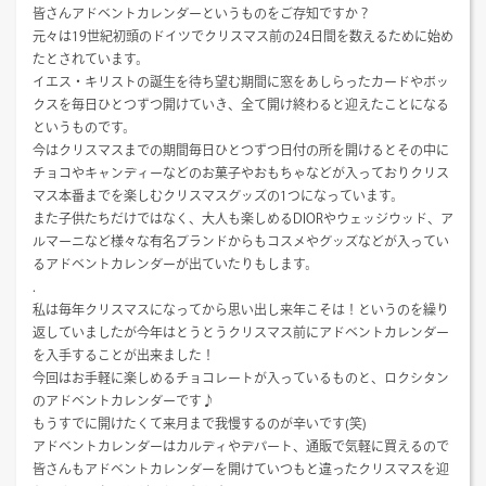
皆さんアドベントカレンダーというものをご存知ですか？
元々は19世紀初頭のドイツでクリスマス前の24日間を数えるために始め
たとされています。
イエス・キリストの誕生を待ち望む期間に窓をあしらったカードやボッ
クスを毎日ひとつずつ開けていき、全て開け終わると迎えたことになる
というものです。
今はクリスマスまでの期間毎日ひとつずつ日付の所を開けるとその中に
チョコやキャンディーなどのお菓子やおもちゃなどが入っておりクリス
マス本番までを楽しむクリスマスグッズの1つになっています。
また子供たちだけではなく、大人も楽しめるDIORやウェッジウッド、ア
ルマーニなど様々な有名ブランドからもコスメやグッズなどが入ってい
るアドベントカレンダーが出ていたりもします。
.
私は毎年クリスマスになってから思い出し来年こそは！というのを繰り
返していましたが今年はとうとうクリスマス前にアドベントカレンダー
を入手することが出来ました！
今回はお手軽に楽しめるチョコレートが入っているものと、ロクシタン
のアドベントカレンダーです♪
もうすでに開けたくて来月まで我慢するのが辛いです(笑)
アドベントカレンダーはカルディやデパート、通販で気軽に買えるので
皆さんもアドベントカレンダーを開けていつもと違ったクリスマスを迎