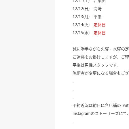
12/11(土) 若菜由
12/12(日) 高﨑
12/13(月) 平峯
12/14(火)
定休日
12/15(水)
定休日
.
誠に勝手ながら火曜・水曜の定
ご迷惑をお掛けしますが、ご理
平峯は男性スタッフです。
施術者が変更になる場合もござ
.
.
.
予約近況は前日に各店舗のTwitte
Instagramのストーリーズ
.