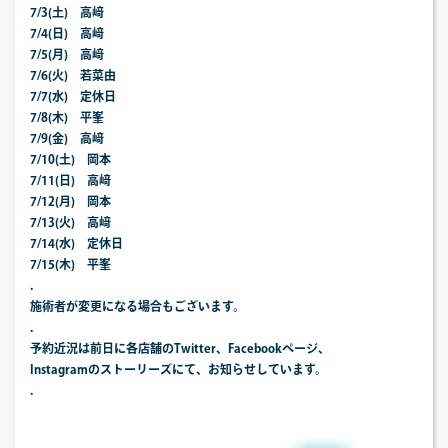
7/3(土) 高﨑
7/4(日) 高﨑
7/5(月) 高﨑
7/6(火) 若菜由
7/7(水) 定休日
7/8(木) 平峯
7/9(金) 高﨑
7/10(土) 岡本
7/11(日) 高﨑
7/12(月) 岡本
7/13(火) 高﨑
7/14(水) 定休日
7/15(木) 平峯
.
施術者が変更になる場合もございます。
.
予約近況は前日に各店舗のTwitter、Facebookページ、
Instagramのストーリーズにて、お知らせしています。
.