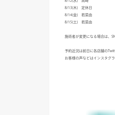
8/12(水) 高﨑
8/13(木) 定休日
8/14(金) 若菜由
8/15(土) 若菜由
施術者が変更になる場合は、S
予約近況は前日に各店舗のTwitt
お客様の声などはインスタグラ