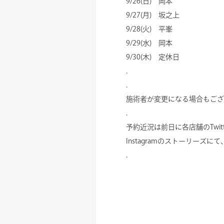
9/26(日) 岡本
9/27(月) 坂之上
9/28(火) 平峯
9/29(水) 岡本
9/30(木) 定休日
.
.
施術者が変更になる場合もござ
.
予約近況は前日に各店舗のTwitte
Instagramのストーリーズ
.