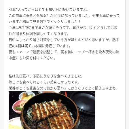
8月に入ってからはとても暑い日が続いていますね。
この前車に乗ると外気温計が40度になっていました。何年も車に乗って
いますが初めて見る数字でビックリしました！
今年は9月中旬まで暑さが続くそうです。暑さが長引くとどうしても疲
れが溜まり体調を崩しやすくなります。
日中はしっかり暑さ対策をしている方がほとんどだと思いますが、熱中
症の4割は寝ている間に発症しています。
夜もエアコンで温度を調整して、寝る前にコップ一杯水を飲み夜間の熱
中症にもお気を付けください。
私は先日夏バテ予防にうなぎを食べてきました。
毎日でも食べられるくらい美味しかったです。
栄養がとても豊富なので昔から夏バテにはうなぎとよく聞きますよね。