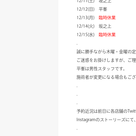
12/11(土) 坂之上
12/12(日) 平峯
12/13(月)
臨時休業
12/14(火) 坂之上
12/15(水)
臨時休業
.
誠に勝手ながら木曜・金曜の定
ご迷惑をお掛けしますが、ご理
平峯は男性スタッフです。
施術者が変更になる場合もござ
.
.
.
予約近況は前日に各店舗のTwitte
Instagramのストーリーズ
.