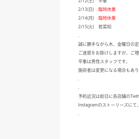
2/12(土) 平峯
2/13(日)
臨時休業
2/14(月)
臨時休業
2/15(火) 若菜知
.
誠に勝手ながら木、金曜日の定休日に
ご迷惑をお掛けしますが、ご理
平峯は男性スタッフです。
施術者は変更になる場合もあり
.
.
予約近況は前日に各店舗のTwitte
Instagramのストーリーズ
.