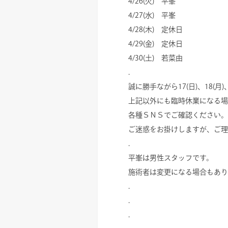
4/26(火) 平峯
4/27(水) 平峯
4/28(木) 定休日
4/29(金) 定休日
4/30(土) 若菜由
.
誠に勝手ながら17(日)、18(月
上記以外にも臨時休業になる場
各種ＳＮＳでご確認ください。
ご迷惑をお掛けしますが、ご理
.
平峯は男性スタッフです。
施術者は変更になる場合もあり
.
.
.