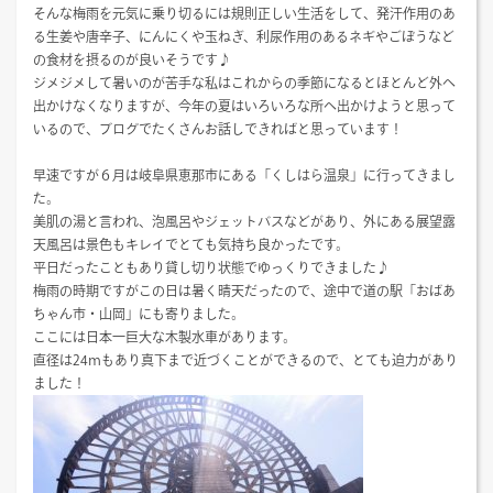
そんな梅雨を元気に乗り切るには規則正しい生活をして、発汗作用のあ
る生姜や唐辛子、にんにくや玉ねぎ、利尿作用のあるネギやごぼうなど
の食材を摂るのが良いそうです♪
ジメジメして暑いのが苦手な私はこれからの季節になるとほとんど外へ
出かけなくなりますが、今年の夏はいろいろな所へ出かけようと思って
いるので、ブログでたくさんお話しできればと思っています！
早速ですが６月は岐阜県恵那市にある「くしはら温泉」に行ってきまし
た。
美肌の湯と言われ、泡風呂やジェットバスなどがあり、外にある展望露
天風呂は景色もキレイでとても気持ち良かったです。
平日だったこともあり貸し切り状態でゆっくりできました♪
梅雨の時期ですがこの日は暑く晴天だったので、途中で道の駅「おばあ
ちゃん市・山岡」にも寄りました。
ここには日本一巨大な木製水車があります。
直径は24ｍもあり真下まで近づくことができるので、とても迫力があり
ました！