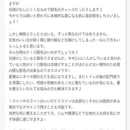
ますが
日焼けをしにくくなるので脱毛のチャンスだったりします♪
今からでは遅いと思わずに本格的な夏になる前に是非脱毛しちゃいまし
ょう！
.
しかし梅雨入りしたとはいえ、ずっと雨なわけではありません。
天気のいい日が続く間に顔や腕など日焼けしてしまった…なんて方もい
らっしゃると思います。
そんな時はＶＩＯ脱毛はいかがでしょうか♪
日焼けしていると脱毛できませんが、今や2人に1人がしていると言われ
ている人気のＶＩＯ脱毛は日焼けすることがほとんどない場所のため夏
の間も脱毛が出来るのでオススメです✨
夏場はニオイや蒸れなども気になりますし、またトイレの後の肛門周り
を清潔にしたい、何故か部屋のあちこちに落ちているのが気になる、量
を整えたいなんてお悩みの方も解消できます♪
.
ＩラインやＯラインはいいけどＶラインは全部なくすのには抵抗がある
場合でもデザインで残すことも可能です。
自然な形に整えることができ、ジムや銭湯などでも他の人の目を気にせ
ず快適に過ごせますよ✨
.