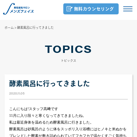
無料カウンセリング
ホーム
>
酵素風呂に行ってきました
TOPICS
トピックス
酵素風呂に行ってきました
2020.11.05
こんにちは
!
スタッフ高﨑です
11
月に入り段々と寒くなってきてきましたね。
私は最近身体を温めるため酵素風呂に行きました。
酵素風呂は砂風呂のように体をスッポリ入り浴槽にはヒノキと米ぬかを
ブレンドした酵素が敷き詰められていてフカフカで温かくすごく気持ち