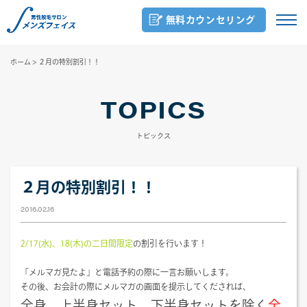
無料カウンセリング
ホーム
>
２月の特別割引！！
TOPICS
トピックス
２月の特別割引！！
2016.02.16
2/17(水)、18(木)の二日間限定
の割引を行います！
「メルマガ見たよ」と電話予約の際に一言お願いします。
その後、お会計の際にメルマガの画面を提示してくだされば、
全身、上半身セット、下半身セットを除く
全