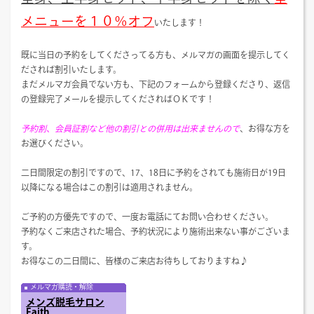
メニューを１０％オフ
いたします！
既に当日の予約をしてくださってる方も、メルマガの画面を提示してく
だされば割引いたします。
まだメルマガ会員でない方も、下記のフォームから登録くださり、返信
の登録完了メールを提示してくださればＯＫです！
予約割、会員証割など他の割引との併用は出来ませんので
、お得な方を
お選びください。
二日間限定の割引ですので、17、18日に予約をされても施術日が19日
以降になる場合はこの割引は適用されません。
ご予約の方優先ですので、一度お電話にてお問い合わせください。
予約なくご来店された場合、予約状況により施術出来ない事がございま
す。
お得なこの二日間に、皆様のご来店お待ちしておりますね♪
メルマガ購読・解除
メンズ脱毛サロン
Faith