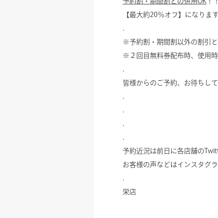
予約割・期間割との併用OK
！
【最大約20％オフ】になりま
.
※予約割・期間割以外の割引と
※２回目無料券配布時、使用時
.
皆様からのご予約、お待ちして
.
.
.
.
予約近況は前日に各店舗のTwitt
お客様の声などはインスタグラ
.
栄店