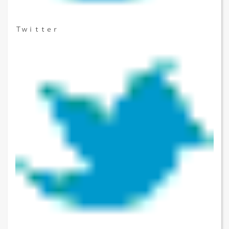
Ｔｗｉｔｔｅｒ