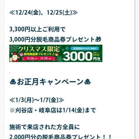
≪12/24(金)、12/25(土)≫
3,300
円以上ご利用で
3,000円分脱毛商品券プレゼント
🎁
.
🎍
お正月キャンペーン
🎍
≪1/3(月)～1/7(金)≫
※刈谷店・岐阜店は1/14(金)まで
施術で来店された方全員に
2,000
円分の脱毛商品券プレゼント！！