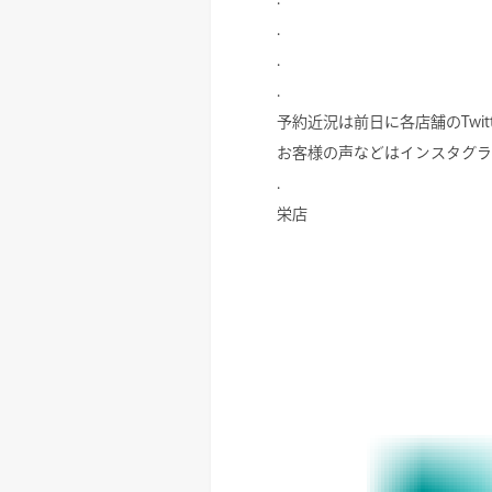
.
.
.
予約近況は前日に各店舗のTwitt
お客様の声などはインスタグラ
.
栄店