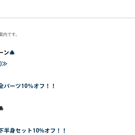
案内です。
ーン
🎄
金)≫
全パーツ10％オフ！！

下半身セット10%オフ！！