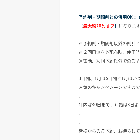
.
予約割・期間割との併用OK
！
【
最大約20％オフ
】
になりま
.
※予約割・期間割以外の割引と
※２回目無料券配布時、使用時
※電話、次回予約以外でのご予
.
3日間、1月は6日間と1月はい
人気のキャンペンーンですので
.
年内は30日まで、年始は3日
.
.
皆様からのご予約、お待ちして
.