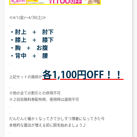
≪4/1(金)～4/30(土)≫
.
・肘上 + 肘下
・膝上 + 膝下
・胸 + お腹
・背中 + 腰
.
各1,100円OFF！！
上記セットの施術が
.
※他の全ての割引との併用不可
※２回目無料券配布時、使用時は適用不可
.
.
だんだんと暖かくなってきて少しずつ薄着になってきた今
本格的な露出が増える前に脱毛始めましょう♪
.