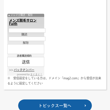
メルマガ購読・解除
メンズ脱毛サロン
Faith
購読
解除
読者購読規約
>>
バックナンバー
powered by
まぐまぐ！
※ 受信設定をしている方は、ドメイン「mag2.com」から受信が出来
るように設定してください
トピックス一覧へ