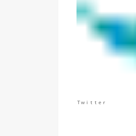
Ｔｗｉｔｔｅｒ