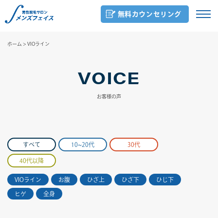
無料カウンセリング
ホーム
>
VIOライン
VOICE
お客様の声
すべて
10~20代
30代
40代以降
VIOライン
お腹
ひざ上
ひざ下
ひじ下
ヒゲ
全身