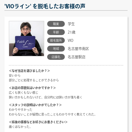
'VIOライン' を脱毛したお客様の声
学生
職業
21歳
年齢
VIO
脱毛箇所
名古屋市南区
地域
名古屋駅店
店舗名
＜なぜ当店を選びましたか？＞
安いから
部分ごとに処理することができるから
＜お店の雰囲気はいかかですか？＞
広くも狭くもない感じ
狭い方かもしれないけど、自分的には狭い方が落ち着く
＜スタッフの説明はいかがでしたか？＞
わかりやすかった
わからないことが疑問に思ったこともわかりやすく教えてくれた。
＜術後の感想などお好きにお書きください＞
痛くはなかった。