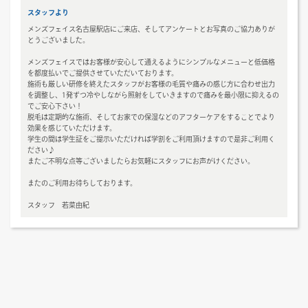
スタッフより
メンズフェイス名古屋駅店にご来店、そしてアンケートとお写真のご協力ありが
とうございました。
メンズフェイスではお客様が安心して通えるようにシンプルなメニューと低価格
を都度払いでご提供させていただいております。
施術も厳しい研修を終えたスタッフがお客様の毛質や痛みの感じ方に合わせ出力
を調整し、1発ずつ冷やしながら照射をしていきますので痛みを最小限に抑えるの
でご安心下さい！
脱毛は定期的な施術、そしてお家での保湿などのアフターケアをすることでより
効果を感じていただけます。
学生の間は学生証をご提示いただければ学割をご利用頂けますので是非ご利用く
ださい♪
またご不明な点等ございましたらお気軽にスタッフにお声がけください。
またのご利用お待ちしております。
スタッフ 若菜由紀