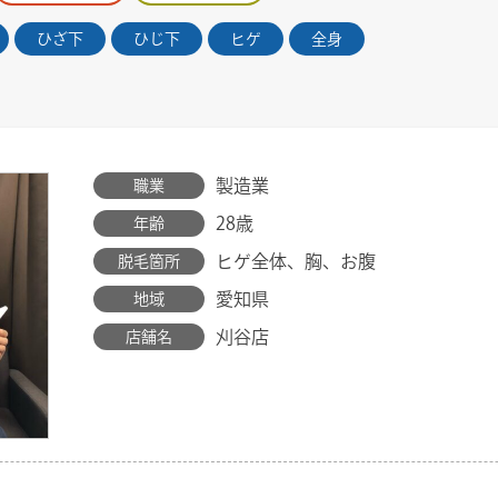
ひざ下
ひじ下
ヒゲ
全身
製造業
職業
28歳
年齢
ヒゲ全体、胸、お腹
脱毛箇所
愛知県
地域
刈谷店
店舗名