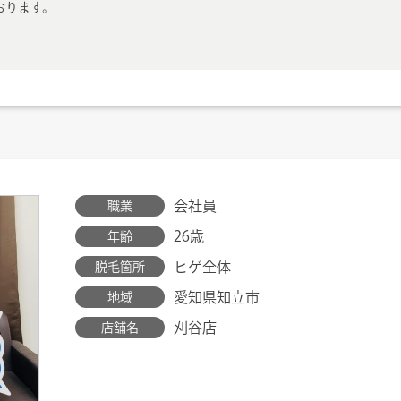
おります。
会社員
職業
26歳
年齢
ヒゲ全体
脱毛箇所
愛知県知立市
地域
刈谷店
店舗名