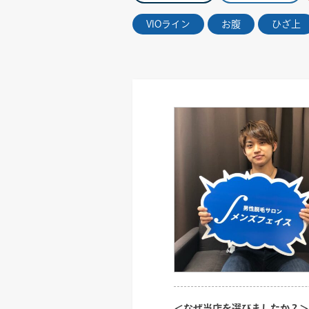
VIOライン
お腹
ひざ上
＜なぜ当店を選びましたか？＞